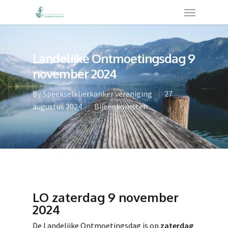
Landelijke Ontmoetingsdag 9
november 2024
By
Speekselklierkanker vereniging
27
augustus 2024
Bijeenkomsten
LO zaterdag 9 november
2024
De Landelijke Ontmoetingsdag is op
zaterdag